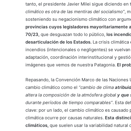
tanto, el presidente Javier Milei sigue diciendo en
climático es otra de las mentiras del socialismo”
, 
sosteniendo su negacionismo climático con argume
provincias cuyos legisladores mayoritariamente 
70/23,
que desguazan todo lo público,
los incendi
desarticulación de los Estados.
La crisis climátic
incendios (intencionales o negligentes) se vuelvan c
adaptación, coordinación interinstitucional y gest
imágenes que vemos de nuestra Patagonia.
El pro
Repasando, la Convención Marco de las Naciones 
cambio climático como el
“cambio de clima
atribui
altera la composición de la atmósfera global
y
que 
durante períodos de tiempo comparables”
. Esta d
clave: por un lado, el cambio climático es causado p
climática ocurre por causas naturales.
Esta distin
climáticos,
que suelen usar la variabilidad natural