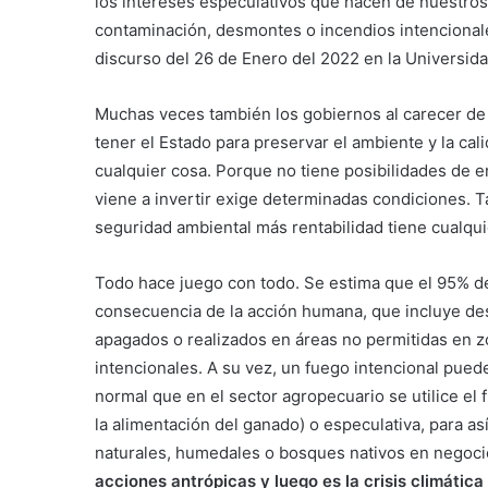
los intereses especulativos que hacen de nuestros
contaminación, desmontes o incendios intencionales
discurso del 26 de Enero del 2022 en la Universi
Muchas veces también los gobiernos al carecer de r
tener el Estado para preservar el ambiente y la ca
cualquier cosa. Porque no tiene posibilidades de e
viene a invertir exige determinadas condiciones. 
seguridad ambiental más rentabilidad tiene cualqu
Todo hace juego con todo. Se estima que el 95% de
consecuencia de la acción humana, que incluye de
apagados o realizados en áreas no permitidas en zo
intencionales. A su vez, un fuego intencional pue
normal que en el sector agropecuario se utilice el 
la alimentación del ganado) o especulativa, para así
naturales, humedales o bosques nativos en negoc
acciones antrópicas y luego es la crisis climátic