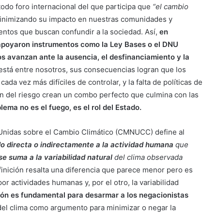
 todo foro internacional del que participa que
“el cambio
minimizando su impacto en nuestras comunidades y
ntos que buscan confundir a la sociedad. Así,
en
apoyaron instrumentos como la Ley Bases o el DNU
os avanzan ante la ausencia, el desfinanciamiento y la
a está entre nosotros, sus consecuencias logran que los
ada vez más difíciles de controlar, y la falta de políticas de
ión del riesgo crean un combo perfecto que culmina con las
blema no es el fuego, es el rol del Estado.
Unidas sobre el Cambio Climático (CMNUCC) define al
do directa o indirectamente a la actividad humana
que
se suma a la variabilidad natural
del clima observada
efinición resalta una diferencia que parece menor pero es
or actividades humanas y, por el otro, la variabilidad
ción es fundamental para desarmar a los negacionistas
 del clima como argumento para minimizar o negar la