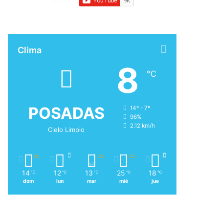
Clima
8
℃
POSADAS
14º - 7º
96%
2.12 km/h
Cielo Limpio
14
12
13
25
18
℃
℃
℃
℃
℃
dom
lun
mar
mié
jue