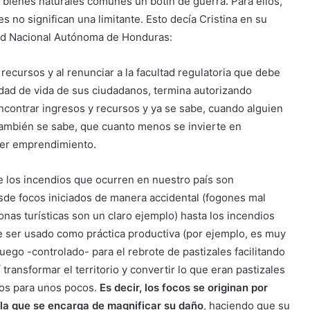
 bienes naturales comunes un botín de guerra. Para ellos,
 no significan una limitante. Esto decía Cristina en su
dad Nacional Autónoma de Honduras:
ecursos y al renunciar a la facultad regulatoria que debe
lidad de vida de sus ciudadanos, termina autorizando
ncontrar ingresos y recursos y ya se sabe, cuando alguien
También se sabe, que cuanto menos se invierte en
ier emprendimiento.
 los incendios que ocurren en nuestro país son
sde focos iniciados de manera accidental (fogones mal
nas turísticas son un claro ejemplo) hasta los incendios
de ser usado como práctica productiva (por ejemplo, es muy
fuego -controlado- para el rebrote de pastizales facilitando
 transformar el territorio y convertir lo que eran pastizales
ios para unos pocos.
Es decir, los focos se originan por
a la que se encarga de magnificar su daño
, haciendo que su