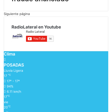
Siguiente página
RadioLateral en Youtube
Clima
POSADAS
Lluvia Ligera
℃
17
17º - 17º
94%
6.11 km/h
℃
17
vie
℃
20