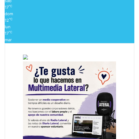
sáb
℃
17
dom
℃
12
lun
℃
17
mar