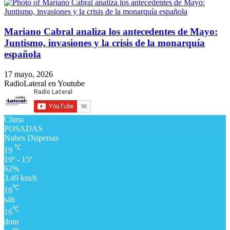
Mariano Cabral analiza los antecedentes de Mayo:
Juntismo, invasiones y la crisis de la monarquía
española
17 mayo, 2026
RadioLateral en Youtube
Clima
POSADAS
Nubes Dispersas
℃
19
19º - 15º
62%
3.49 km/h
℃
18
sáb
℃
16
dom