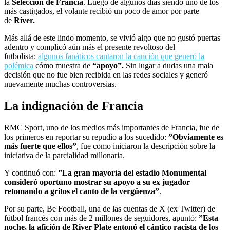
la
Selección de Francia
. Luego de algunos días siendo uno de los
más castigados, el volante recibió un poco de amor por parte
de
River.
Más allá de este lindo momento, se vivió algo que no gustó puertas
adentro y complicó aún más el presente revoltoso del
futbolista:
algunos fanáticos cantaron la canción que generó la
polémica
cómo muestra de
“apoyo”.
Sin lugar a dudas una mala
decisión que no fue bien recibida en las redes sociales y generó
nuevamente muchas controversias.
La indignación de Francia
RMC Sport, uno de los medios más importantes de Francia, fue de
los primeros en reportar su repudio a los sucedido:
”Obviamente es
más fuerte que ellos”
, fue como iniciaron la descripción sobre la
iniciativa de la parcialidad millonaria.
Y continuó con:
”La gran mayoría del estadio Monumental
consideró oportuno mostrar su apoyo a su ex jugador
retomando a gritos el canto de la vergüenza”
.
Por su parte, Be Football, una de las cuentas de X (ex Twitter) de
fútbol francés con más de 2 millones de seguidores, apuntó:
”Esta
noche, la afición de River Plate entonó el cántico racista de los