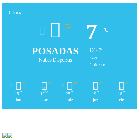
Clima
7
℃
POSADAS
15º - 7º
72%
Nubes Dispersas
4.59 km/h
℃
℃
℃
℃
℃
15
12
25
19
18
lun
mar
mié
jue
vie