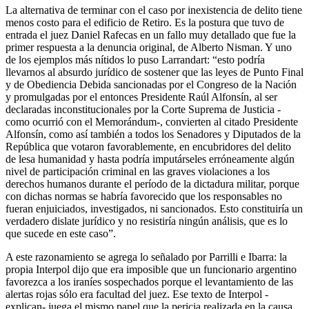
La alternativa de terminar con el caso por inexistencia de delito tiene
menos costo para el edificio de Retiro. Es la postura que tuvo de
entrada el juez Daniel Rafecas en un fallo muy detallado que fue la
primer respuesta a la denuncia original, de Alberto Nisman. Y uno
de los ejemplos más nítidos lo puso Larrandart: “esto podría
llevarnos al absurdo jurídico de sostener que las leyes de Punto Final
y de Obediencia Debida sancionadas por el Congreso de la Nación
y promulgadas por el entonces Presidente Raúl Alfonsín, al ser
declaradas inconstitucionales por la Corte Suprema de Justicia -
como ocurrió con el Memorándum-, convierten al citado Presidente
Alfonsín, como así también a todos los Senadores y Diputados de la
República que votaron favorablemente, en encubridores del delito
de lesa humanidad y hasta podría imputárseles erróneamente algún
nivel de participación criminal en las graves violaciones a los
derechos humanos durante el período de la dictadura militar, porque
con dichas normas se habría favorecido que los responsables no
fueran enjuiciados, investigados, ni sancionados. Esto constituiría un
verdadero dislate jurídico y no resistiría ningún análisis, que es lo
que sucede en este caso”.
A este razonamiento se agrega lo señalado por Parrilli e Ibarra: la
propia Interpol dijo que era imposible que un funcionario argentino
favorezca a los iraníes sospechados porque el levantamiento de las
alertas rojas sólo era facultad del juez. Ese texto de Interpol -
explican- juega el mismo papel que la pericia realizada en la causa