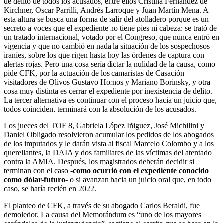
de delito de todos los acusados, entre ellos Cristina Fernández de
Kirchner, Oscar Parrilli, Andrés Larroque y Juan Martín Mena. A
esta altura se busca una forma de salir del atolladero porque es un
secreto a voces que el expediente no tiene pies ni cabeza: se trató de
un tratado internacional, votado por el Congreso, que nunca entró en
vigencia y que no cambió en nada la situación de los sospechosos
iraníes, sobre los que rigen hasta hoy las órdenes de captura con
alertas rojas. Pero una cosa sería dictar la nulidad de la causa, como
pide CFK, por la actuación de los camaristas de Casación
visitadores de Olivos Gustavo Hornos y Mariano Borinsky, y otra
cosa muy distinta es cerrar el expediente por inexistencia de delito.
La tercer alternativa es continuar con el proceso hacia un juicio que,
todos coinciden, terminará con la absolución de los acusados.
Los jueces del TOF 8, Gabriela López Iñiguez, José Michilini y
Daniel Obligado resolvieron acumular los pedidos de los abogados
de los imputados y le darán vista al fiscal Marcelo Colombo y a los
querellantes, la DAIA y dos familiares de las víctimas del atentado
contra la AMIA. Después, los magistrados deberán decidir si
terminan con el caso
-como ocurrió con el expediente conocido
como dólar-futuro-
o si avanzan hacia un juicio oral que, en todo
caso, se haría recién en 2022.
El planteo de CFK, a través de su abogado Carlos Beraldi, fue
demoledor. La causa del Memorándum es “uno de los mayores