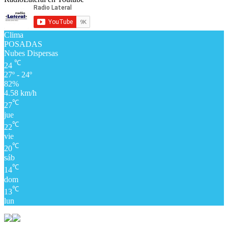
Clima
POSADAS
Nubes Dispersas
℃
24
27º - 24º
82%
4.58 km/h
℃
27
jue
℃
22
vie
℃
20
sáb
℃
14
dom
℃
13
lun