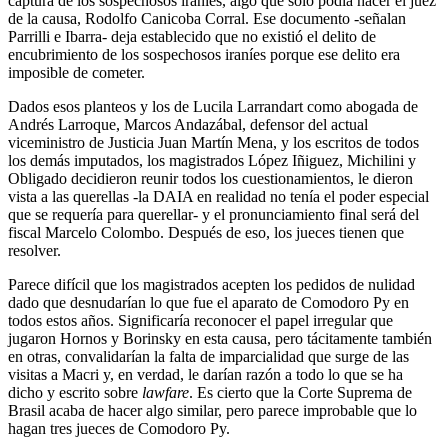
captura de los sospechosos iraníes, algo que sólo podía hacer el juez
de la causa, Rodolfo Canicoba Corral. Ese documento -señalan
Parrilli e Ibarra- deja establecido que no existió el delito de
encubrimiento de los sospechosos iraníes porque ese delito era
imposible de cometer.
Dados esos planteos y los de Lucila Larrandart como abogada de
Andrés Larroque, Marcos Andazábal, defensor del actual
viceministro de Justicia Juan Martín Mena, y los escritos de todos
los demás imputados, los magistrados López Iñiguez, Michilini y
Obligado decidieron reunir todos los cuestionamientos, le dieron
vista a las querellas -la DAIA en realidad no tenía el poder especial
que se requería para querellar- y el pronunciamiento final será del
fiscal Marcelo Colombo. Después de eso, los jueces tienen que
resolver.
Parece difícil que los magistrados acepten los pedidos de nulidad
dado que desnudarían lo que fue el aparato de Comodoro Py en
todos estos años. Significaría reconocer el papel irregular que
jugaron Hornos y Borinsky en esta causa, pero tácitamente también
en otras, convalidarían la falta de imparcialidad que surge de las
visitas a Macri y, en verdad, le darían razón a todo lo que se ha
dicho y escrito sobre
lawfare
. Es cierto que la Corte Suprema de
Brasil acaba de hacer algo similar, pero parece improbable que lo
hagan tres jueces de Comodoro Py.