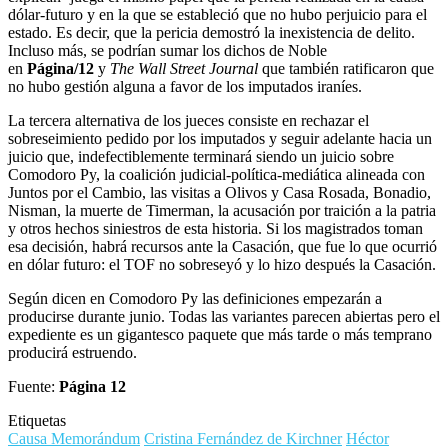
dólar-futuro y en la que se estableció que no hubo perjuicio para el
estado. Es decir, que la pericia demostró la inexistencia de delito.
Incluso más, se podrían sumar los dichos de Noble
en
Página/12
y
The Wall Street Journal
que también ratificaron que
no hubo gestión alguna a favor de los imputados iraníes.
La tercera alternativa de los jueces consiste en rechazar el
sobreseimiento pedido por los imputados y seguir adelante hacia un
juicio que, indefectiblemente terminará siendo un juicio sobre
Comodoro Py, la coalición judicial-política-mediática alineada con
Juntos por el Cambio, las visitas a Olivos y Casa Rosada, Bonadio,
Nisman, la muerte de Timerman, la acusación por traición a la patria
y otros hechos siniestros de esta historia. Si los magistrados toman
esa decisión, habrá recursos ante la Casación, que fue lo que ocurrió
en dólar futuro: el TOF no sobreseyó y lo hizo después la Casación.
Según dicen en Comodoro Py las definiciones empezarán a
producirse durante junio. Todas las variantes parecen abiertas pero el
expediente es un gigantesco paquete que más tarde o más temprano
producirá estruendo.
Fuente:
Página 12
Etiquetas
Causa Memorándum
Cristina Fernández de Kirchner
Héctor