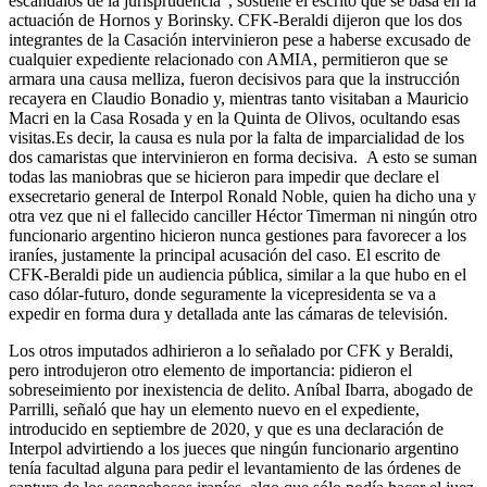
escándalos de la jurisprudencia”, sostiene el escrito que se basa en la
actuación de Hornos y Borinsky. CFK-Beraldi dijeron que los dos
integrantes de la Casación intervinieron pese a haberse excusado de
cualquier expediente relacionado con AMIA, permitieron que se
armara una causa melliza, fueron decisivos para que la instrucción
recayera en Claudio Bonadio y, mientras tanto visitaban a Mauricio
Macri en la Casa Rosada y en la Quinta de Olivos, ocultando esas
visitas.Es decir, la causa es nula por la falta de imparcialidad de los
dos camaristas que intervinieron en forma decisiva. A esto se suman
todas las maniobras que se hicieron para impedir que declare el
exsecretario general de Interpol Ronald Noble, quien ha dicho una y
otra vez que ni el fallecido canciller Héctor Timerman ni ningún otro
funcionario argentino hicieron nunca gestiones para favorecer a los
iraníes, justamente la principal acusación del caso. El escrito de
CFK-Beraldi pide un audiencia pública, similar a la que hubo en el
caso dólar-futuro, donde seguramente la vicepresidenta se va a
expedir en forma dura y detallada ante las cámaras de televisión.
Los otros imputados adhirieron a lo señalado por CFK y Beraldi,
pero introdujeron otro elemento de importancia: pidieron el
sobreseimiento por inexistencia de delito. Aníbal Ibarra, abogado de
Parrilli, señaló que hay un elemento nuevo en el expediente,
introducido en septiembre de 2020, y que es una declaración de
Interpol advirtiendo a los jueces que ningún funcionario argentino
tenía facultad alguna para pedir el levantamiento de las órdenes de