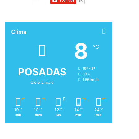
Clima
8
℃
POSADAS
19º - 8º
93%
1.56 km/h
Cielo Limpio
19
18
12
14
24
℃
℃
℃
℃
℃
sáb
dom
lun
mar
mié