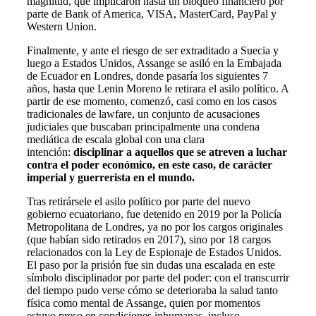
magnitud, que implicaron hasta un bloqueo financiero por
parte de Bank of America, VISA, MasterCard, PayPal y
Western Union.
Finalmente, y ante el riesgo de ser extraditado a Suecia y
luego a Estados Unidos, Assange se asiló en la Embajada
de Ecuador en Londres, donde pasaría los siguientes 7
años, hasta que Lenin Moreno le retirara el asilo político. A
partir de ese momento, comenzó, casi como en los casos
tradicionales de lawfare, un conjunto de acusaciones
judiciales que buscaban principalmente una condena
mediática de escala global con una clara
intención:
disciplinar a aquellos que se atreven a luchar
contra el poder económico, en este caso, de carácter
imperial y guerrerista en el mundo.
Tras retirársele el asilo político por parte del nuevo
gobierno ecuatoriano, fue detenido en 2019 por la Policía
Metropolitana de Londres, ya no por los cargos originales
(que habían sido retirados en 2017), sino por 18 cargos
relacionados con la Ley de Espionaje de Estados Unidos.
El paso por la prisión fue sin dudas una escalada en este
símbolo disciplinador por parte del poder: con el transcurrir
del tiempo pudo verse cómo se deterioraba la salud tanto
física como mental de Assange, quien por momentos
estuvo preso en condiciones inhumanas, incluso