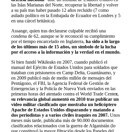
las Islas Marianas del Norte, recuperar la libertad y volver
a su país tras haber pasado 12 años recluido (7 como
asilado político en la Embajada de Ecuador en Londres y 5
en una cárcel británica).
Assange, quien tras declararse culpable recibió una
condena de 62, aunque se le reconoció su cumplimiento
por el tiempo encarcelado en Inglaterra,
ha sido a lo largo
de los últimos más de 15 años, un símbolo de la lucha
por el acceso a la información y la verdad en el mundo.
Si bien fundó Wikileaks en 2007, cuando publicó el
manual del Ejército de Estados Unidos para soldados que
trataban con prisioneros en Camp Delta, Guantánamo, y
en 2009 publicó más de medio millón de mensajes del
Pentágono, el FBI, la Agencia Federal de Gestión de
Emergencias y la Policía de Nueva York enviados en las
primeras horas del atentado contra el World Trade Cente
r,
su relevancia global aumentó en 2010 tras publicar un
video militar clasificado que mostraba un helicóptero
Apache de Estados Unidos disparando y matando a
dos periodistas y a varios civiles iraquíes en 2007.
Unos
meses más tarde, publicaba más de 90.000 documentos
clasificados relacionados con la guerra de Afganistán (lo
que constituyó la mayor filtración desde los Papeles del