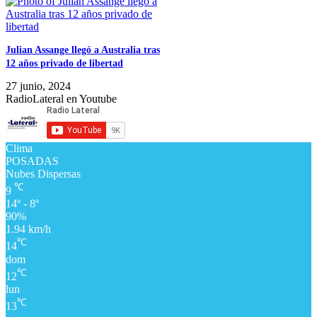
Julian Assange llegó a Australia tras
12 años privado de libertad
27 junio, 2024
RadioLateral en Youtube
Clima
POSADAS
Nubes Dispersas
℃
9
14º - 8º
90%
1.94 km/h
℃
14
dom
℃
12
lun
℃
13