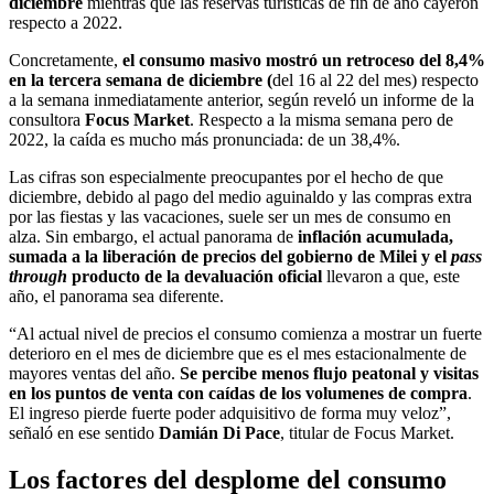
diciembre
mientras que las reservas turísticas de fin de año cayeron
respecto a 2022.
Concretamente,
el consumo masivo mostró un retroceso del 8,4%
en la tercera semana de diciembre (
del 16 al 22 del mes) respecto
a la semana inmediatamente anterior, según reveló un informe de la
consultora
Focus
Market
. Respecto a la misma semana pero de
2022, la caída es mucho más pronunciada: de un 38,4%.
Las cifras son especialmente preocupantes por el hecho de que
diciembre, debido al pago del medio aguinaldo y las compras extra
por las fiestas y las vacaciones, suele ser un mes de consumo en
alza. Sin embargo, el actual panorama de
inflación acumulada,
sumada a la liberación de precios del gobierno de Milei y el
pass
through
producto de la devaluación oficial
llevaron a que, este
año, el panorama sea diferente.
“Al actual nivel de precios el consumo comienza a mostrar un fuerte
deterioro en el mes de diciembre que es el mes estacionalmente de
mayores ventas del año.
Se percibe menos flujo peatonal y visitas
en los puntos de venta con caídas de los volumenes de compra
.
El ingreso pierde fuerte poder adquisitivo de forma muy veloz”,
señaló en ese sentido
Damián Di Pace
, titular de Focus Market.
Los factores del desplome del consumo