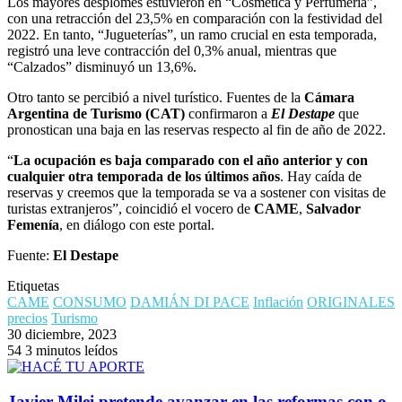
Los mayores desplomes estuvieron en “Cosmética y Perfumería”,
con una retracción del 23,5% en comparación con la festividad del
2022. En tanto, “Jugueterías”, un ramo crucial en esta temporada,
registró una leve contracción del 0,3% anual, mientras que
“Calzados” disminuyó un 13,6%.
Otro tanto se percibió a nivel turístico. Fuentes de la
Cámara
Argentina de Turismo (CAT)
confirmaron a
El Destape
que
pronostican una baja en las reservas respecto al fin de año de 2022.
“
La ocupación es baja comparado con el año anterior y con
cualquier otra temporada de los últimos años
. Hay caída de
reservas y creemos que la temporada se va a sostener con visitas de
turistas extranjeros”, coincidió el vocero de
CAME
,
Salvador
Femenía
, en diálogo con este portal.
Fuente:
El Destape
Etiquetas
CAME
CONSUMO
DAMIÁN DI PACE
Inflación
ORIGINALES
precios
Turismo
30 diciembre, 2023
54
3 minutos leídos
Javier Milei pretende avanzar en las reformas con o