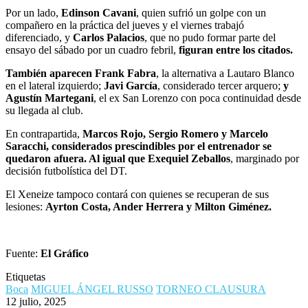
Por un lado,
Edinson Cavani
, quien sufrió un golpe con un
compañero en la práctica del jueves y el viernes trabajó
diferenciado, y
Carlos Palacios
, que no pudo formar parte del
ensayo del sábado por un cuadro febril,
figuran entre los citados.
También aparecen Frank Fabra
, la alternativa a Lautaro Blanco
en el lateral izquierdo;
Javi García
, considerado tercer arquero;
y
Agustín Martegani
, el ex San Lorenzo con poca continuidad desde
su llegada al club.
En contrapartida,
Marcos Rojo, Sergio Romero y Marcelo
Saracchi, considerados prescindibles por el entrenador se
quedaron afuera. Al igual que Exequiel Zeballos
, marginado por
decisión futbolística del DT.
El Xeneize tampoco contará con quienes se recuperan de sus
lesiones:
Ayrton Costa, Ander Herrera y Milton Giménez.
Fuente:
El Gráfico
Etiquetas
Boca
MIGUEL ÁNGEL RUSSO
TORNEO CLAUSURA
12 julio, 2025