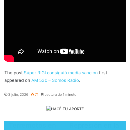
The post
Súper RIGI consiguió media sanción
first
appeared on
AM 530 – Somos Radio
.
3 julio, 2026
71
Lectura de 1 minuto
​Terremotos en
Represión en la