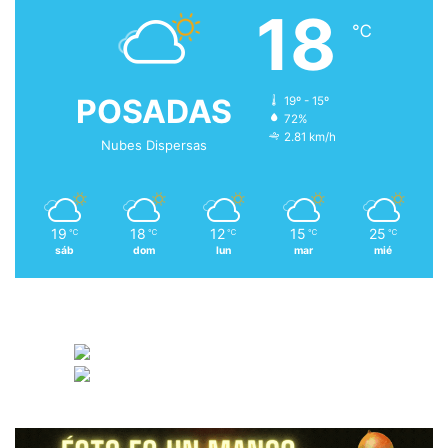
18
℃
POSADAS
19º - 15º
72%
2.81 km/h
Nubes Dispersas
19
18
12
15
25
℃
℃
℃
℃
℃
sáb
dom
lun
mar
mié