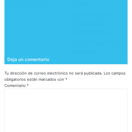
Venezuela
CNEA:
Gendarmería
reprimió a
trabajadores
tras despidos
masivos
Deja un comentario
Tu dirección de correo electrónico no será publicada.
Los campos
obligatorios están marcados con
*
Comentario
*