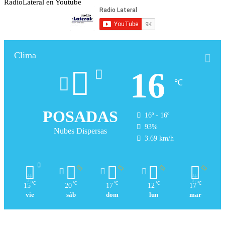
RadioLateral en Youtube
Clima
16
℃
POSADAS
16º - 16º
93%
Nubes Dispersas
3.69 km/h
℃
℃
℃
℃
℃
15
20
17
12
17
vie
sáb
dom
lun
mar