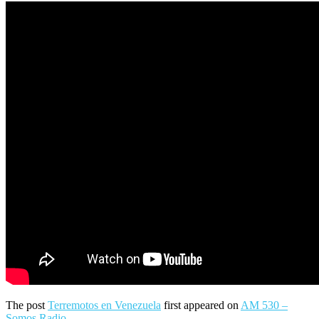
The post
Terremotos en Venezuela
first appeared on
AM 530 –
Somos Radio
.