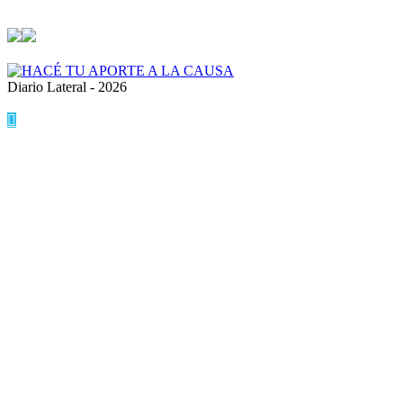
Diario Lateral - 2026
Volver
al
botón
superior