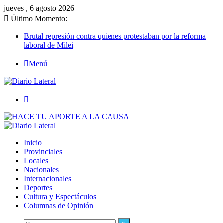
jueves , 6 agosto 2026
Último Momento:
Brutal represión contra quienes protestaban por la reforma
laboral de Milei
Menú
Buscar
Inicio
Provinciales
Locales
Nacionales
Internacionales
Deportes
Cultura y Espectáculos
Columnas de Opinión