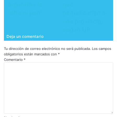
argentino le
que
falte el pan”
perjudicarían a
una provincia,
según UP
Deja un comentario
Tu dirección de correo electrónico no será publicada.
Los campos
obligatorios están marcados con
*
Comentario
*