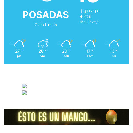
POSADAS
27º - 18º
97%
1.77 km/h
Cielo Limpio
27
20
20
17
13
℃
℃
℃
℃
℃
jue
vie
sáb
dom
lun