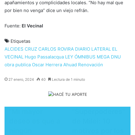
apañamientos y complicidades locales. “No hay mal que
por bien no venga” dice un viejo refrán.
Fuente:
El Vecinal
Etiquetas
ALCIDES CRUZ
CARLOS ROVIRA
DIARIO LATERAL
EL
VECINAL
Hugo Passalacqua
LEY ÓMNIBUS
MEGA DNU
obra publica
Oscar Herrera Ahuad
Renovación
27 enero, 2024
40
Lectura de 1 minuto
“Mi mayor
"Superpoderes"
deseo es que a
de Milei: 10
ningún
motivos por los