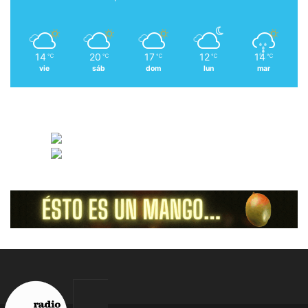
14
20
17
12
14
℃
℃
℃
℃
℃
vie
sáb
dom
lun
mar