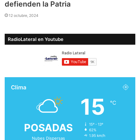
defienden la Patria
12 octubre, 2024
RadioLateral en Youtube
Clima
15
℃
POSADAS
15º - 13º
62%
1.95 km/h
Nubes Dispersas