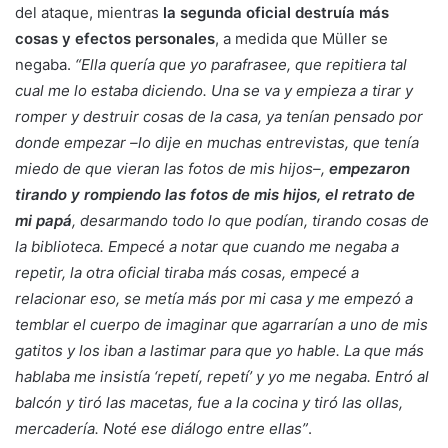
del ataque, mientras
la segunda oficial destruía más
cosas y efectos personales
, a medida que Müller se
negaba.
“Ella quería que yo parafrasee, que repitiera tal
cual me lo estaba diciendo. Una se va y empieza a tirar y
romper y destruir cosas de la casa, ya tenían pensado por
donde empezar –lo dije en muchas entrevistas, que tenía
miedo de que vieran las fotos de mis hijos–,
empezaron
tirando y rompiendo las fotos de mis hijos, el retrato de
mi papá
, desarmando todo lo que podían, tirando cosas de
la biblioteca. Empecé a notar que cuando me negaba a
repetir, la otra oficial tiraba más cosas, empecé a
relacionar eso, se metía más por mi casa y me empezó a
temblar el cuerpo de imaginar que agarrarían a uno de mis
gatitos y los iban a lastimar para que yo hable. La que más
hablaba me insistía ‘repetí, repetí’ y yo me negaba. Entró al
balcón y tiró las macetas, fue a la cocina y tiró las ollas,
mercadería. Noté ese diálogo entre ellas”
.