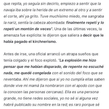
que repita, yo seguía sin decirlo, empiezo a sentir que la
navaja iba sobre la herida de un extremo al otro y a sentir
el corte, ahí ya grito. Tuve muchísimo miedo, me sangraba
la nariz, sentía la cabeza abombada:
finalmente repetí y lo
repetí un montón de veces”
.
Una de las últimas veces, la
amenaza fue explícita: le dijeron que saliera a
decir que le
había pagado el kirchnerismo.
Antes de irse, una oficial arrancó un atrapa sueños que
tenía colgado y el foco explotó.
“
La explosión me hizo
pensar que me habían disparado, de repente no escuché
nada, me quedé congelada
con el sonido del foco que se
reventaba. Ahí me dijeron que si yo no cumplía ellas saben
donde vive mi mamá (la nombraron con el apodo con que
la conocen las personas cercanas). Ella es una persona
grande, no tiene redes sociales, yo no sé si alguna vez
habré publicado su nombre en la red; es raro porque sé