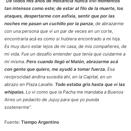
“
De todos mis años de militancia nunca viví momentos
tan intensos como
este; de estar al filo de la muerte, los
ataques, despertarme con asfixia, sentir que por las
noches me pasan un cuchillo por la panza
,
de abrazarme
con una persona que vi un par de veces en un corte,
encontrarla acá es como si hubiera encontrado a mi hija.
Es muy duro estar lejos de mi casa, de mis compañeres, de
mi vida. Fue un desafío entender que tenía que cuidarme a
mí misma.
Pero cuando llegó el Malón, abrazarme acá
con gente que quiero, me ayudó a tomar fuerza.
Esa
reciprocidad andina sucedía ahí, en la Capital, en un
abrazo en Plaza Lavalle.
Todo estaba gris hasta que vi las
whipalas.
Lo vi como que la Pacha me mandaba a Buenos
Aires un pedacito de Jujuy para que yo pueda
sostenerme”.
Fuente:
Tiempo Argentino