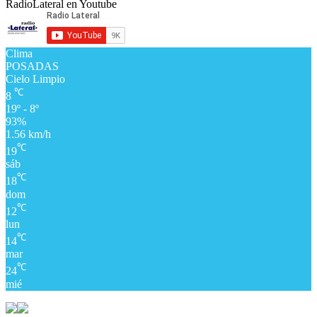
RadioLateral en Youtube
Clima
POSADAS
Cielo Limpio
℃
8
19º - 8º
93%
1.56 km/h
℃
19
sáb
℃
18
dom
℃
12
lun
℃
14
mar
℃
24
mié