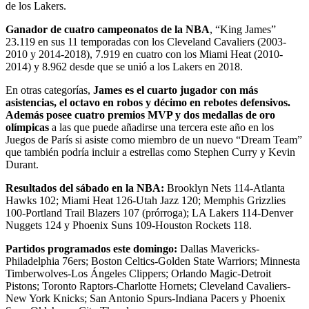
de los Lakers.
Ganador de cuatro campeonatos de la NBA
, “King James”
23.119 en sus 11 temporadas con los Cleveland Cavaliers (2003-
2010 y 2014-2018), 7.919 en cuatro con los Miami Heat (2010-
2014) y 8.962 desde que se unió a los Lakers en 2018.
En otras categorías,
James es el cuarto jugador con más
asistencias, el octavo en robos y décimo en rebotes defensivos.
Además posee cuatro premios MVP y dos medallas de oro
olímpicas
a las que puede añadirse una tercera este año en los
Juegos de París si asiste como miembro de un nuevo “Dream Team”
que también podría incluir a estrellas como Stephen Curry y Kevin
Durant.
Resultados del sábado en la NBA:
Brooklyn Nets 114-Atlanta
Hawks 102; Miami Heat 126-Utah Jazz 120; Memphis Grizzlies
100-Portland Trail Blazers 107 (prórroga); LA Lakers 114-Denver
Nuggets 124 y Phoenix Suns 109-Houston Rockets 118.
Partidos programados este domingo:
Dallas Mavericks-
Philadelphia 76ers; Boston Celtics-Golden State Warriors; Minnesta
Timberwolves-Los Ángeles Clippers; Orlando Magic-Detroit
Pistons; Toronto Raptors-Charlotte Hornets; Cleveland Cavaliers-
New York Knicks; San Antonio Spurs-Indiana Pacers y Phoenix