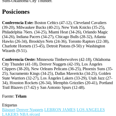
Suns-Oklahoma City Thunder.
Posiciones
Conferencia Este:
Boston Celtics (47-12), Cleveland Cavaliers
(39-20), Milwaukee Bucks (40-21), New York Knicks (35-25),
Philadelphia 76ers. (34-25), Miami Heat (34-26), Orlando Magic
(34-26), Indiana Pacers (34-27), Chicago Bulls (28-32), Atlanta
Hawks (26-34), Brooklyn Nets (24-36), Toronto Raptors (22-38),
Charlotte Hornets (15-45), Detroit Pistons (9-50) y Washington
Wizards (9-51).
Conferencia Oeste:
Minnesota Timberwolves (42-18), Oklahoma
City Thunder (41-18), Denver Nuggets (42-19), Los Ángeles
Clippers (38-20), New Orleans Pelicans (36-25), Phoenix Suns (35-
25), Sacramento Kings (34-25), Dallas Mavericks (34-25), Golden
State Warriors (32-27), Los Ángeles Lakers (33-29), Utah Jazz (27-
34), Houston Rockets (26-34), Memphis Grizzlies (20-41), Portland
Trail Blazers (17-42) y San Antonio Spurs (12-48).
Fuente:
Télam
Etiquetas
Básquet
Denver Nuggets
LEBRON JAMES
LOS ANGELES
LAKERS
NBA
récord