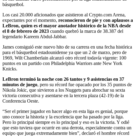
básquetbol.
Los casi 20.000 aficionados que asistieron al Crypto.com Arena,
expectantes por el momento,
reconocieron de pie y con aplausos a
LeBron, quien es el mayor anotador histórico de la NBA desde
el 8 de febrero de 2023
cuando quebró la marca de 38.387 del
legendario Kareem Abdul-Jabbar.
James consiguió este nuevo hito de su carrera en una fecha histórica
para el básquetbol estadounidense ya que un 2 de marzo, pero de
1969, Wilt Chamberlain alcanzó otro récord todavía vigente: 100
puntos en un partido con Philadelphia Warriors ante New York
Knicks.
LeBron terminó la noche con 26 tantos y 9 asistencias en 37
minutos de juego
, pero su récord fue opacado por los 35 puntos de
Nikola Jokic, que sirvieron a los Nuggets para abrochar su sexta
victoria consecutiva y asentarse en la tercera plaza (42-19) de la
Conferencia Oeste.
“Ser el primer jugador en hacer algo en esta liga es genial, porque
uno conoce la historia y la excelencia que ha pasado por la liga.
Pero lo principal siempre es lo principal y eso es la victoria. Y odié
que esto tuviera que ocurrir en una derrota, especialmente contra un
equipo que juega extremadamente bien”, declaró el hombre récord