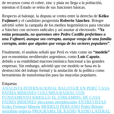
de recursos como el cobre, zinc y plata no llega a la población,
mientras el Estado se retira de sus funciones básicas.
Respecto al balotaje, la disputa se centra entre la derecha de
Keiko
Fujimori
y el candidato progresista
Roberto Sánchez
. Brieger
advirtió sobre la campaña de los medios hegemónicos para vincular
a Sánchez con sectores radicales y así asustar al electorado.
“Ya
están pensando,
no queremos otro Pedro Castillo
preferimos a
una Fujimori, aunque sea corrupta, aunque venga de una familia
corrupta, antes que alguien que venga de los sectores populare
s”
.
Finalmente, el analista señaló que Perú es visto como un
“modelo”
por economistas neoliberales argentinos, como
Luis Caputo
,
debido a su estabilidad macroeconómica funcional a las grandes
empresas. Sin embargo, advirtió que ese modelo se basa en la
destrucción del trabajo formal y la anulación de la política como
herramienta de transformación para las mayorías populares.
Etiquetas
ANALISTA INTERNACIONAL
BALOTAJE EN PERÚ
CASA
PATRIA MISIONES
COLUMNA RADIAL
CON
FUNDAMENTO KRIOLLO
EL STREAMING DE CASA
PATRIA MISIONES
elecciones presidenciales
ENTREVISTAS
Keiko Fujimori
Minería
MODELO PERUANO
Pedro Brieger
periodista
pobreza
PROGRAMA DE RADIO
RADIO LATERAL