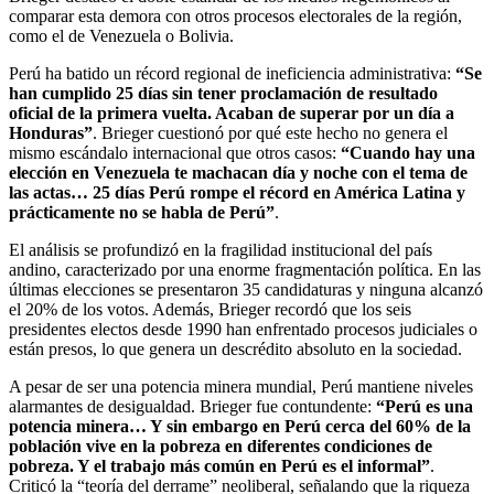
comparar esta demora con otros procesos electorales de la región,
como el de Venezuela o Bolivia.
Perú ha batido un récord regional de ineficiencia administrativa:
“Se
han cumplido 25 días sin tener proclamación de resultado
oficial de la primera vuelta. Acaban de superar por un día a
Honduras”
. Brieger cuestionó por qué este hecho no genera el
mismo escándalo internacional que otros casos:
“Cuando hay una
elección en Venezuela te machacan día y noche con el tema de
las actas… 25 días Perú rompe el récord en América Latina y
prácticamente no se habla de Perú”
.
El análisis se profundizó en la fragilidad institucional del país
andino, caracterizado por una enorme fragmentación política. En las
últimas elecciones se presentaron 35 candidaturas y ninguna alcanzó
el 20% de los votos. Además, Brieger recordó que los seis
presidentes electos desde 1990 han enfrentado procesos judiciales o
están presos, lo que genera un descrédito absoluto en la sociedad.
A pesar de ser una potencia minera mundial, Perú mantiene niveles
alarmantes de desigualdad. Brieger fue contundente:
“Perú es una
potencia minera… Y sin embargo en Perú cerca del 60% de la
población vive en la pobreza en diferentes condiciones de
pobreza. Y el trabajo más común en Perú es el informal”
.
Criticó la “teoría del derrame” neoliberal, señalando que la riqueza