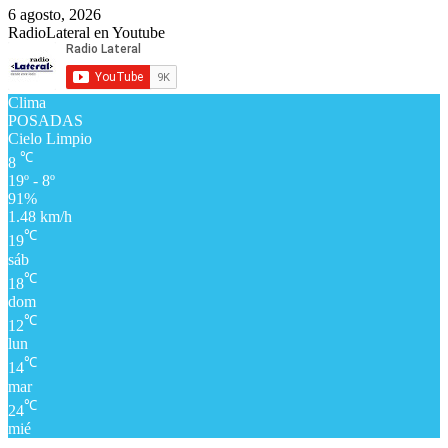
6 agosto, 2026
RadioLateral en Youtube
Clima
POSADAS
Cielo Limpio
℃
8
19º - 8º
91%
1.48 km/h
℃
19
sáb
℃
18
dom
℃
12
lun
℃
14
mar
℃
24
mié