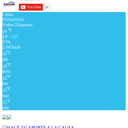
Clima
POSADAS
Nubes Dispersas
℃
19
19º - 15º
65%
2.94 km/h
℃
19
sáb
℃
18
dom
℃
12
lun
℃
15
mar
℃
25
mié