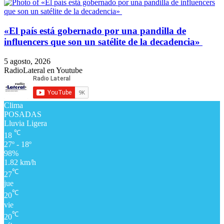
​«El país está gobernado por una pandilla de
influencers que son un satélite de la decadencia»
5 agosto, 2026
RadioLateral en Youtube
Clima
POSADAS
Lluvia Ligera
℃
18
27º - 18º
98%
1.82 km/h
℃
27
jue
℃
20
vie
℃
20