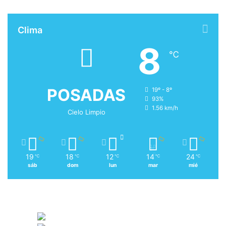
Clima
8
℃
POSADAS
19º - 8º
93%
1.56 km/h
Cielo Limpio
19
18
12
14
24
℃
℃
℃
℃
℃
sáb
dom
lun
mar
mié