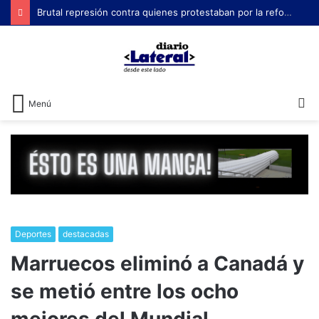
Brutal represión contra quienes protestaban por la reforma laboral de Milei
B
Menú
Deportes
destacadas
Marruecos eliminó a Canadá y
se metió entre los ocho
mejores del Mundial