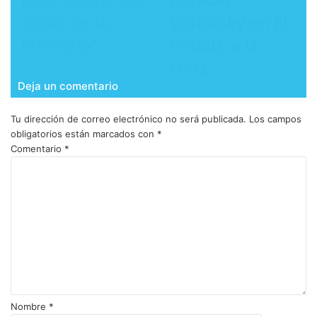
para reparar los
Horacio
Sitios de la
Verbitsky en El
Memoria”
Cohete a la
Luna
Deja un comentario
Tu dirección de correo electrónico no será publicada.
Los campos
obligatorios están marcados con
*
Comentario
*
Nombre
*