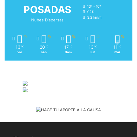
POSADAS
13º - 10º
92%
3.2 km/h
Nubes Dispersas
13
20
17
13
11
℃
℃
℃
℃
℃
vie
sáb
dom
lun
mar