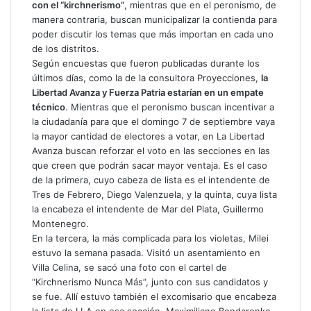
con el “kirchnerismo”
, mientras que en el peronismo, de
manera contraria, buscan municipalizar la contienda para
poder discutir los temas que más importan en cada uno
de los distritos.
Según encuestas que fueron publicadas durante los
últimos días, como la de la consultora Proyecciones,
la
Libertad Avanza y Fuerza Patria estarían en un empate
técnico
. Mientras que el peronismo buscan incentivar a
la ciudadanía para que el domingo 7 de septiembre vaya
la mayor cantidad de electores a votar, en La Libertad
Avanza buscan reforzar el voto en las secciones en las
que creen que podrán sacar mayor ventaja. Es el caso
de la primera, cuyo cabeza de lista es el intendente de
Tres de Febrero, Diego Valenzuela, y la quinta, cuya lista
la encabeza el intendente de Mar del Plata, Guillermo
Montenegro.
En la tercera, la más complicada para los violetas, Milei
estuvo la semana pasada. Visitó un asentamiento en
Villa Celina, se sacó una foto con el cartel de
“Kirchnerismo Nunca Más”, junto con sus candidatos y
se fue. Allí estuvo también el excomisario que encabeza
la lista de LLA en esa sección, Maximiliano Bondarenko.