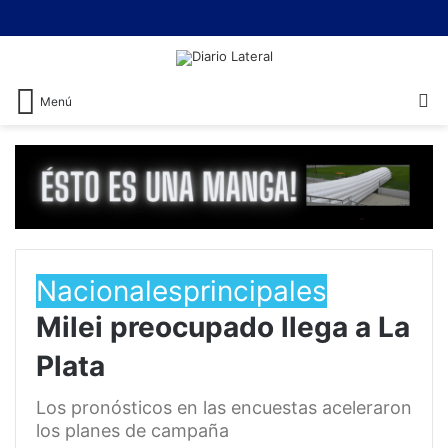
B
Menú
Nacionales
principales
Milei preocupado llega a La
Plata
Los pronósticos en las encuestas aceleraron
los planes de campaña