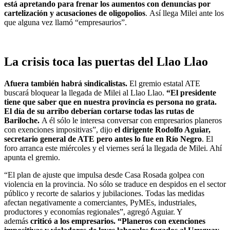
está apretando para frenar los aumentos con denuncias por
cartelización y acusaciones de oligopolios
. Así llega Milei ante los
que alguna vez llamó “empresaurios”.
La crisis toca las puertas del Llao Llao
Afuera también habrá sindicalistas.
El gremio estatal ATE
buscará bloquear la llegada de Milei al Llao Llao.
“El presidente
tiene que saber que en nuestra provincia es persona no grata.
El día de su arribo deberían cortarse todas las rutas de
Bariloche.
A él sólo le interesa conversar con empresarios planeros
con exenciones impositivas”, dijo
el dirigente Rodolfo Aguiar,
secretario general de ATE pero antes lo fue en Río Negro
. El
foro arranca este miércoles y el viernes será la llegada de Milei. Ahí
apunta el gremio.
“El plan de ajuste que impulsa desde Casa Rosada golpea con
violencia en la provincia. No sólo se traduce en despidos en el sector
público y recorte de salarios y jubilaciones. Todas las medidas
afectan negativamente a comerciantes, PyMEs, industriales,
productores y economías regionales”, agregó Aguiar. Y
además
criticó a los empresarios. “Planeros con exenciones