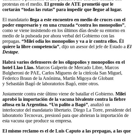
protestas en el medio.
El gremio de ATE prometió que le
cortarán “todas las rutas” para impedir que llegue al lugar.
El mandatario
llega a este encuentro en medio de cruces con el
poder empresario y en una cruzada “contra los monopolios”
,
como se viene insistiendo en los últimos días desde su entorno en
medio de la pulseada por ahora verbal del Gobierno con las
prepagas.
“Milei odia los monopolios y va a ir contra ellos. Él
quiere la libre competencia”
, dijo un asesor del jefe de Estado a
El
Destape
.
Habrá varios defensores de los oligopolios y monopolios en el
hotel Llao Llao.
Marcos Galperin de Mercado Libre, Marcos
Bulgheroni de PAE, Carlos Miguens de la citrícola San Miguel,
Federico Braun de la Anónima, Martín Migoya de Globant
y Sebastián Bagó de laboratorios Bagó, entre otros.
Justamente contra este último viene de batallar el Gobierno.
Milei
aprobó la importación de la vacuna bivalente contra la fiebre
aftosa en la Argentina. “Un palito a Bagó”
, analizó un
interlocutor del mandatario libertario. Diego La Torre, presidente del
laboratorio Tecnovax, presionó para que abrieran la importación de
esta vacuna que produce su empresa.
El mismo reclamo es el de Luis Caputo a las prepagas, a las que