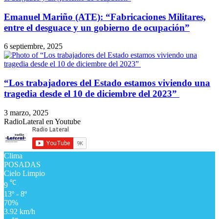
Emanuel Mariño (ATE): “Fabricaciones Militares,
entre el desguace y un gobierno de ocupación”
6 septiembre, 2025
​“Los trabajadores del Estado estamos viviendo una
tragedia desde el 10 de diciembre del 2023”
3 marzo, 2025
RadioLateral en Youtube
Clima
POSADAS
Cielo Limpio
℃
9
13º - 8º
70%
3.92 km/h