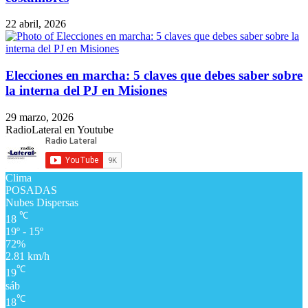
22 abril, 2026
Elecciones en marcha: 5 claves que debes saber sobre
la interna del PJ en Misiones
29 marzo, 2026
RadioLateral en Youtube
Clima
POSADAS
Nubes Dispersas
℃
18
19º - 15º
72%
2.81 km/h
℃
19
sáb
℃
18