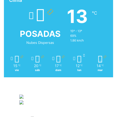
Clima
13
℃
POSADAS
15º - 13º
69%
1.86 km/h
Nubes Dispersas
15
20
17
12
14
℃
℃
℃
℃
℃
vie
sáb
dom
lun
mar