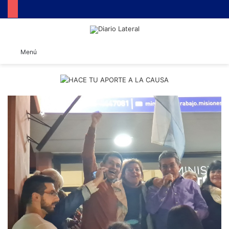
B
Menú