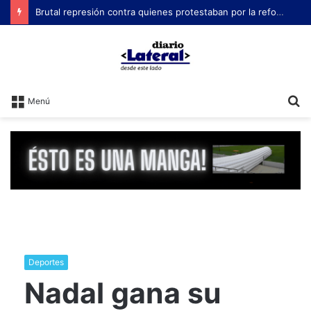
Brutal represión contra quienes protestaban por la reforma laboral de Milei
B
Menú
Deportes
Nadal gana su