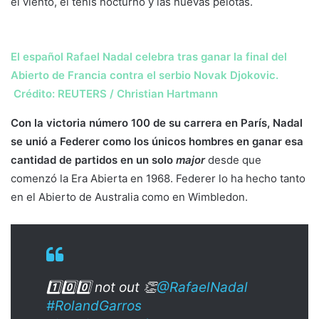
el viento, el tenis nocturno y las nuevas pelotas.
El español Rafael Nadal celebra tras ganar la final del
Abierto de Francia contra el serbio Novak Djokovic.
Crédito: REUTERS / Christian Hartmann
Con la victoria número 100 de su carrera en París, Nadal
se unió a Federer como los únicos hombres en ganar esa
cantidad de partidos en un solo
major
desde que
comenzó la Era Abierta en 1968. Federer lo ha hecho tanto
en el Abierto de Australia como en Wimbledon.
1️⃣0️⃣0️⃣ not out 👏
@RafaelNadal
#RolandGarros