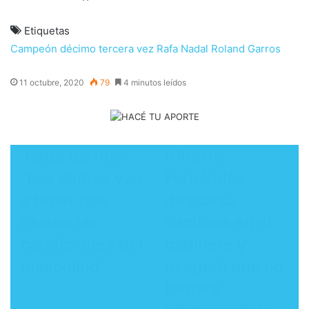
Etiquetas
Campeón
décimo tercera vez
Rafa Nadal
Roland Garros
11 octubre, 2020
79
4 minutos leídos
Jorge Barrios:
Alberto
“Los clubes van
Fernández
a tener que
descartó
igualar las
cambios en el
condiciones del
gabinete y
masculino"
aseguró que no
tomará