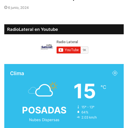
6 junio, 2024
RadioLateral en Youtube
Clima
15
℃
POSADAS
15º - 13º
64%
2.03 km/h
Nubes Dispersas