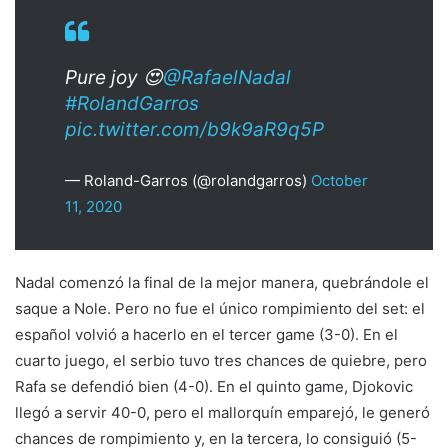
Pure joy 😍
@RafaelNadal
#RolandGarros
pic.twitter.com/b9k9aR9q5P
— Roland-Garros (@rolandgarros)
October
11, 2020
Nadal comenzó la final de la mejor manera, quebrándole el
saque a Nole. Pero no fue el único rompimiento del set: el
español volvió a hacerlo en el tercer game (3-0). En el
cuarto juego, el serbio tuvo tres chances de quiebre, pero
Rafa se defendió bien (4-0). En el quinto game, Djokovic
llegó a servir 40-0, pero el mallorquín emparejó, le generó
chances de rompimiento y, en la tercera, lo consiguió (5-