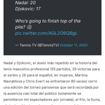
Nadal: 20
Djokovic: 17
Who's going to finish top of the
pile? 🤔
pic.twitter.com/AGL2O6QBgL
— Tennis TV (@TennisTV)
October 11, 2020
Nadal y Djokovic, el duelo más repetido en la historia del
tenis masculino profesional (55 partidos, 29 victorias para
el serbio y 26 para el español; en mujeres, Martina
Navratilova y Chris Evert se enfrentaron 80 veces) cerró
una edición del torneo parisiense que será recordada por
la ausencia casi total del público (solamente se
permitieron mil espectadores por jornada), el frío, la lluvia,