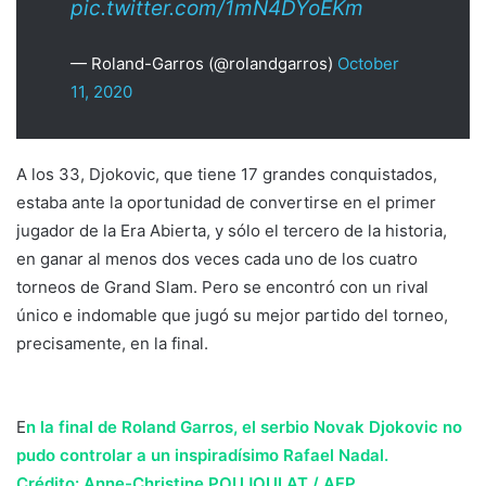
pic.twitter.com/1mN4DYoEKm
— Roland-Garros (@rolandgarros)
October
11, 2020
A los 33, Djokovic, que tiene 17 grandes conquistados,
estaba ante la oportunidad de convertirse en el primer
jugador de la Era Abierta, y sólo el tercero de la historia,
en ganar al menos dos veces cada uno de los cuatro
torneos de Grand Slam. Pero se encontró con un rival
único e indomable que jugó su mejor partido del torneo,
precisamente, en la final.
E
n la final de Roland Garros, el serbio Novak Djokovic no
pudo controlar a un inspiradísimo Rafael Nadal.
Crédito: Anne-Christine POUJOULAT / AFP