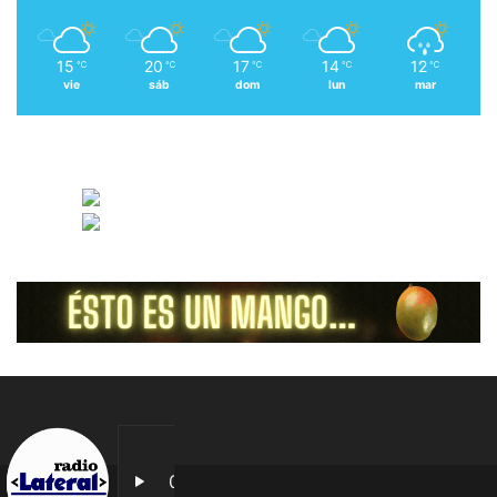
15
20
17
14
12
℃
℃
℃
℃
℃
vie
sáb
dom
lun
mar