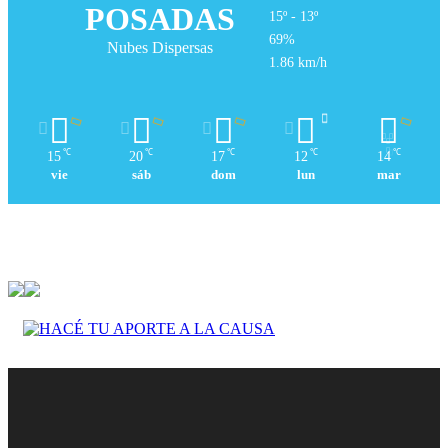
POSADAS
15º - 13º
69%
Nubes Dispersas
1.86 km/h
℃
℃
℃
℃
℃
15
20
17
12
14
vie
sáb
dom
lun
mar