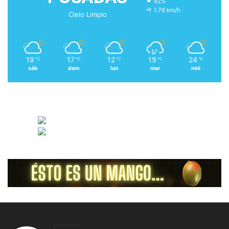
92%
1.76 km/h
Cielo Limpio
19
17
12
15
24
℃
℃
℃
℃
℃
sáb
dom
lun
mar
mié