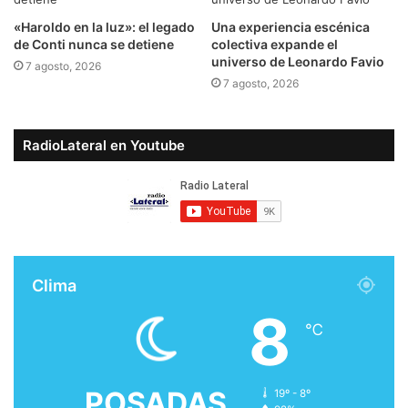
​«Haroldo en la luz»: el legado
​Una experiencia escénica
de Conti nunca se detiene
colectiva expande el
universo de Leonardo Favio
7 agosto, 2026
7 agosto, 2026
RadioLateral en Youtube
Clima
8
℃
POSADAS
19º - 8º