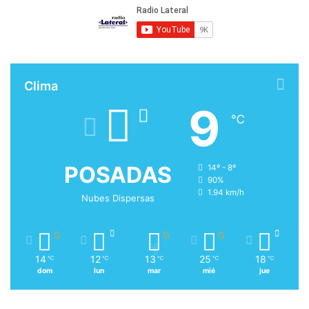
Clima
9
℃
POSADAS
14º - 8º
90%
1.94 km/h
Nubes Dispersas
14
12
13
25
18
℃
℃
℃
℃
℃
dom
lun
mar
mié
jue