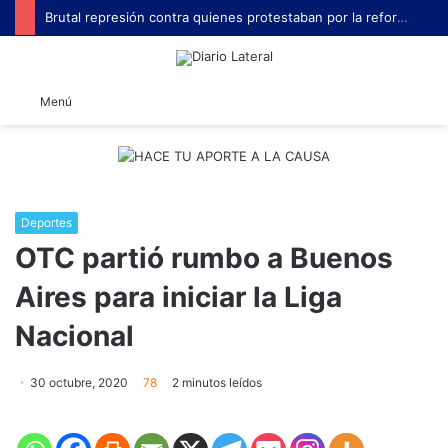
Brutal represión contra quienes protestaban por la reforma laboral de Milei
B
Menú
Deportes
OTC partió rumbo a Buenos
Aires para iniciar la Liga
Nacional
30 octubre, 2020
78
2 minutos leídos