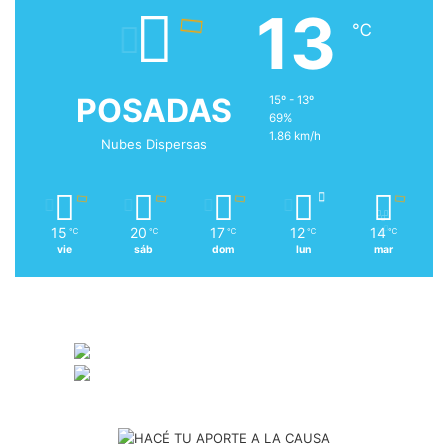
13
℃
POSADAS
15º - 13º
69%
1.86 km/h
Nubes Dispersas
15
20
17
12
14
℃
℃
℃
℃
℃
vie
sáb
dom
lun
mar