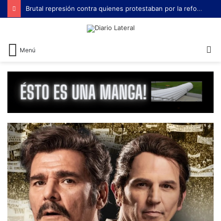
Brutal represión contra quienes protestaban por la reforma laboral de Milei
B
Menú