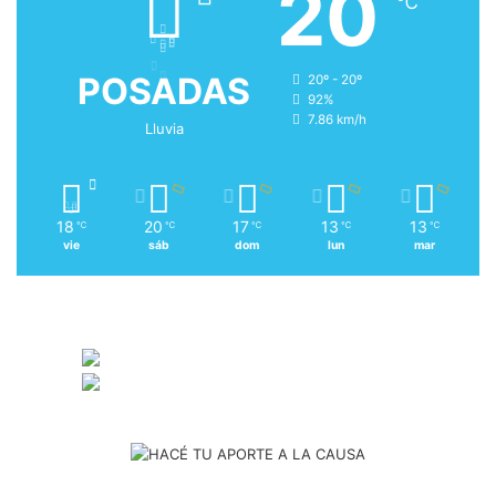
20
℃
POSADAS
20º - 20º
92%
7.86 km/h
Lluvia
18
20
17
13
13
℃
℃
℃
℃
℃
vie
sáb
dom
lun
mar