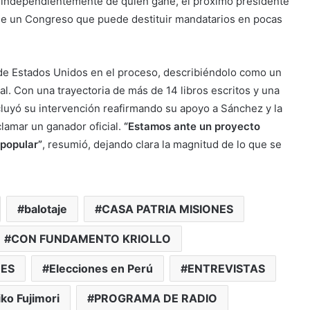
, independientemente de quién gane, el próximo presidente
e un Congreso que puede destituir mandatarios en pocas
 de Estados Unidos en el proceso, describiéndolo como un
al. Con una trayectoria de más de 14 libros escritos y una
ncluyó su intervención reafirmando su apoyo a Sánchez y la
clamar un ganador oficial.
“Estamos ante un proyecto
 popular”
, resumió, dejando clara la magnitud de lo que se
balotaje
CASA PATRIA MISIONES
CON FUNDAMENTO KRIOLLO
NES
Elecciones en Perú
ENTREVISTAS
ko Fujimori
PROGRAMA DE RADIO