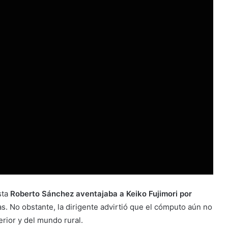
sta
Roberto Sánchez aventajaba a Keiko Fujimori por
as. No obstante, la dirigente advirtió que el cómputo aún no
erior y del mundo rural.