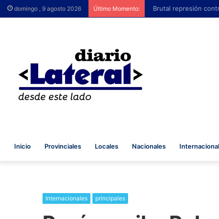
Brutal represión contr
domingo , 9 agosto 2026
Último Momento:
Inicio
Provinciales
Locales
Nacionales
Internaciona
Internacionales
principales