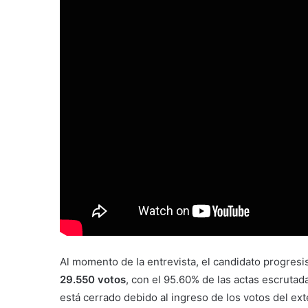
Al momento de la entrevista, el candidato progresi
29.550 votos
, con el 95.60% de las actas escrutad
está cerrado debido al ingreso de los votos del ext