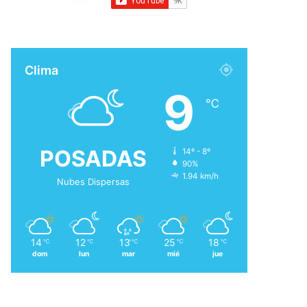
Clima
9
℃
POSADAS
14º - 8º
90%
1.94 km/h
Nubes Dispersas
14
12
13
25
18
℃
℃
℃
℃
℃
dom
lun
mar
mié
jue