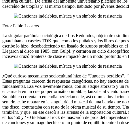
industria cultural. De artista del ambiente universitario platense de l
descreído de utopías y, al mismo tiempo, habitado por jóvenes decidid
Foto: Pablo Lecaros
La singular parábola sociológica de Los Redondos, objeto de estudio d
guardaban en casetes TDK que, como los puñales y los libros de poesí
escribe lo hizo, desobedeciendo un listado de grupos prohibidos en el
Llegaron al disco en 1985, con Gulp!, y cerraron su ciclo discográfi
incisivos cruzó fronteras de clase e impactó de un modo profundo en 
¿Qué curioso mecanismo sociocultural hizo de “Juguetes perdidos”, “V
Estas preguntas carecen de respuestas categóricas, no hay encuesta de
fundamental. Esa voz levemente ronca, con su ataque sforzato y un r
encarnada en un cuerpo performático infalible, lanzaba al viento fras
Su público coreuta lo entendía perfectamente, así como la invitación a
sentido, cabe reparar en la singularidad musical de una banda que no
tras disco, contrastaba con resto de la oferta musical de su tiempo.
también), y que, en ese desoír a las sirenas de la exportación cultural
en los ‘60 y ‘70 tildaban al rock de mascarón de proa del imperialism
de canciones y su mago hechicero un punto de equilibrio entre la dese