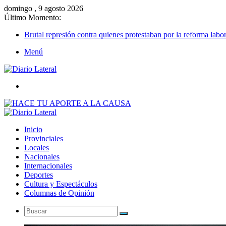
domingo , 9 agosto 2026
Último Momento:
Brutal represión contra quienes protestaban por la reforma labor
Menú
Buscar
Inicio
Provinciales
Locales
Nacionales
Internacionales
Deportes
Cultura y Espectáculos
Columnas de Opinión
Buscar