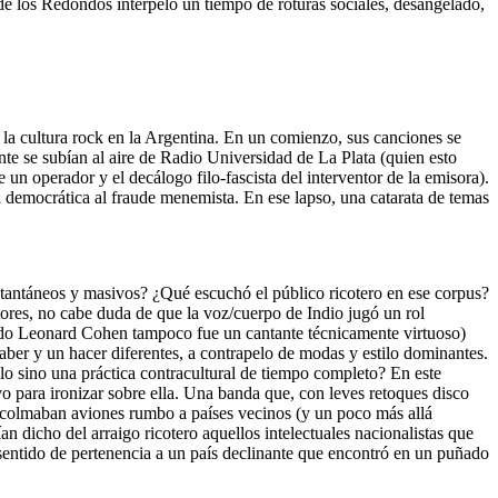
e de los Redondos interpeló un tiempo de roturas sociales, desangelado,
 la cultura rock en la Argentina. En un comienzo, sus canciones se
e se subían al aire de Radio Universidad de La Plata (quien esto
n operador y el decálogo filo-fascista del interventor de la emisora).
a democrática al fraude menemista. En ese lapso, una catarata de temas
stantáneos y masivos? ¿Qué escuchó el público ricotero en ese corpus?
tores, no cabe duda de que la voz/cuerpo de Indio jugó un rol
rado Leonard Cohen tampoco fue un cantante técnicamente virtuoso)
aber y un hacer diferentes, a contrapelo de modas y estilo dominantes.
llo sino una práctica contracultural de tiempo completo? En este
 para ironizar sobre ella. Una banda que, con leves retoques disco
s colmaban aviones rumbo a países vecinos (y un poco más allá
an dicho del arraigo ricotero aquellos intelectuales nacionalistas que
 sentido de pertenencia a un país declinante que encontró en un puñado