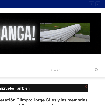
Bus
Cerrar
mpruebe También
eración Olimpo: Jorge Giles y las memorias