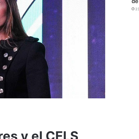
de
2
res y el CELS