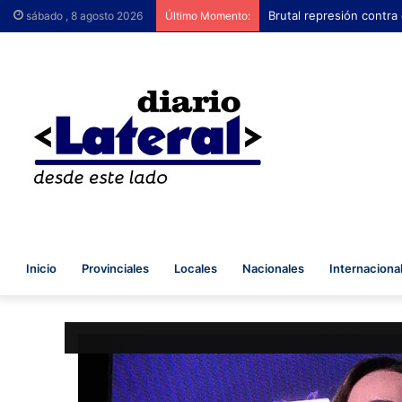
Brutal represión contra
sábado , 8 agosto 2026
Último Momento:
Inicio
Provinciales
Locales
Nacionales
Internaciona