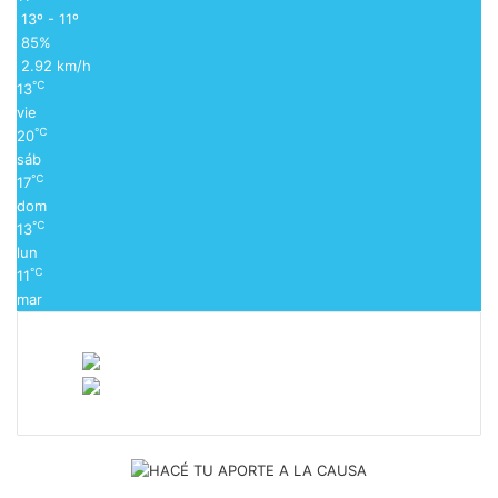
13º - 11º
85%
2.92 km/h
℃
13
vie
℃
20
sáb
℃
17
dom
℃
13
lun
℃
11
mar