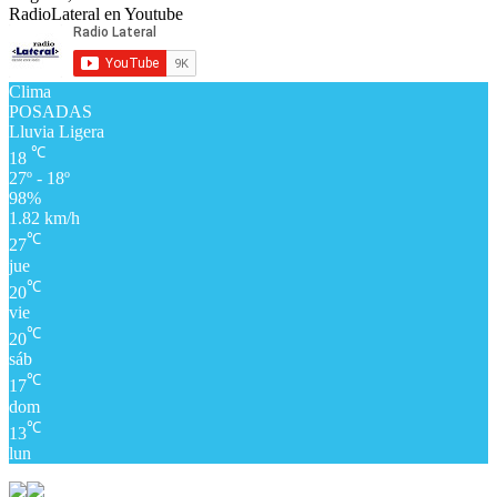
RadioLateral en Youtube
Clima
POSADAS
Lluvia Ligera
℃
18
27º - 18º
98%
1.82 km/h
℃
27
jue
℃
20
vie
℃
20
sáb
℃
17
dom
℃
13
lun