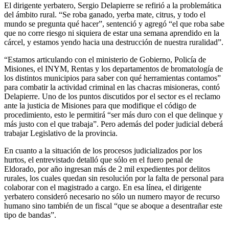
El dirigente yerbatero, Sergio Delapierre se refirió a la problemática
del ámbito rural. “Se roba ganado, yerba mate, citrus, y todo el
mundo se pregunta qué hacer”, sentenció y agregó “el que roba sabe
que no corre riesgo ni siquiera de estar una semana aprendido en la
cárcel, y estamos yendo hacia una destrucción de nuestra ruralidad”.
“Estamos articulando con el ministerio de Gobierno, Policía de
Misiones, el INYM, Rentas y los departamentos de bromatología de
los distintos municipios para saber con qué herramientas contamos”
para combatir la actividad criminal en las chacras misioneras, contó
Delapierre. Uno de los puntos discutidos por el sector es el reclamo
ante la justicia de Misiones para que modifique el código de
procedimiento, esto le permitirá “ser más duro con el que delinque y
más justo con el que trabaja”. Pero además del poder judicial deberá
trabajar Legislativo de la provincia.
En cuanto a la situación de los procesos judicializados por los
hurtos, el entrevistado detalló que sólo en el fuero penal de
Eldorado, por año ingresan más de 2 mil expedientes por delitos
rurales, los cuales quedan sin resolución por la falta de personal para
colaborar con el magistrado a cargo. En esa línea, el dirigente
yerbatero consideró necesario no sólo un numero mayor de recurso
humano sino también de un fiscal “que se aboque a desentrañar este
tipo de bandas”.