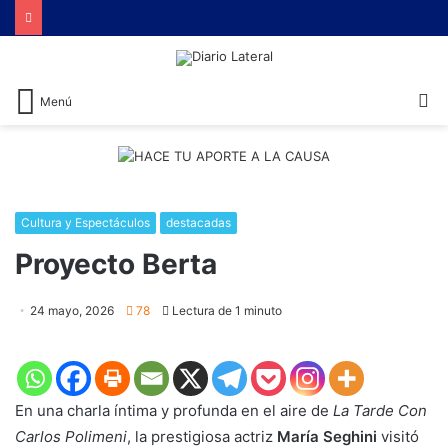
B
Menú
Cultura y Espectáculos
destacadas
​Proyecto Berta
24 mayo, 2026
78
Lectura de 1 minuto
En una charla íntima y profunda en el aire de
La Tarde Con
Carlos Polimeni
, la prestigiosa actriz
María Seghini
visitó