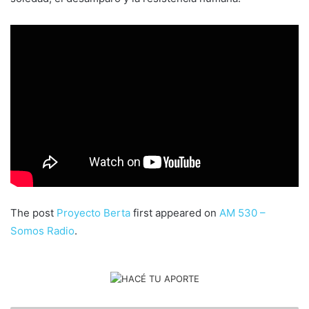
The post
Proyecto Berta
first appeared on
AM 530 –
Somos Radio
.