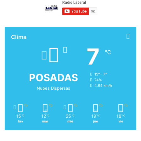
Clima
7
℃
POSADAS
15º - 7º
74%
4.64 km/h
Nubes Dispersas
15
12
25
19
18
℃
℃
℃
℃
℃
lun
mar
mié
jue
vie