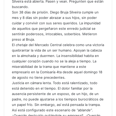
Silveira está abierta. Pasen y vean. Pregunten que están
buscando.
Son 38 días de prisión. Diego Bruja Silveira cumple un
mes y 8 días sin poder abrazar a sus hijos, sin poder
cuidar y convivir con sus seres queridos. La impunidad
de aquellos que pergeñaron este enredo judicial se
sentirán poderosos, intocables, soberbios. Metieron
preso al Bruja.
El
chetaje
del Mercado Central celebra como una victoria
quebrantar la vida de un ser humano. Apoyan la cabeza
en la almohada y duermen. La insensibilidad habita en
cualquier corazón cuando no se la aleja a tiempo. La
miserabilidad de la trama que mantiene a este
empresario en la Comisaría 4ta desde aquel domingo 18
de agosto no tiene precedentes.
Justicia en cámara lenta. Todo está ralentizado, todo
está detenido en el tiempo. El dolor familiar por la
ausencia persistente de un esposo, de un hijo, de un
padre, no puede ajustarse a los tiempos burocráticos de
un papel frío. Sin embargo, así está pensada la trampa.
Así está configurado este escenario de
“ablande”
.
¿Querrán destruirlo quitándole su empresa?, ¿Querrán