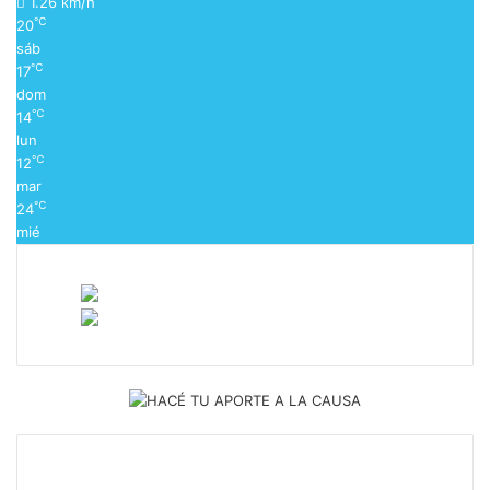
1.26 km/h
℃
20
sáb
℃
17
dom
℃
14
lun
℃
12
mar
℃
24
mié