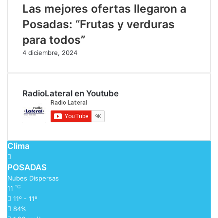
Las mejores ofertas llegaron a
Posadas: “Frutas y verduras
para todos”
4 diciembre, 2024
RadioLateral en Youtube
Clima
POSADAS
Nubes Dispersas
℃
11
11º - 11º
84%