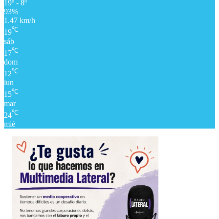
19º - 8º
93%
1.47 km/h
℃
19
sáb
℃
17
dom
℃
12
lun
℃
15
mar
℃
24
mié