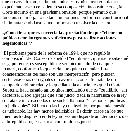
que observarle que, si durante todos estos años tuvo guardado el
expediente pese a considerar esa composición inconstitucional, la
Corte incurrió en una gravísima omisión, porque permitió que
funcionase un órgano de tanta importancia en forma inconstitucional
sin inmutarse ni darse la menor prisa en resolver la cuestión.
-¿Considera que es correcta la apreciación de que “el cuerpo
político tiene integrantes suficientes para realizar acciones
hegemónicas”?
-El problema parte de la reforma de 1994, que no reguló la
composición del Consejo y apeló al “equilibrio”, que nadie sabe qué
es y, por ende, es susceptible de ser interpretado de cualquier
manera, conforme a lo que cada uno quiera entender. Las
consideraciones del fallo son una interpretación, pero pueden
sostenerse otras con iguales o mayores razones. Se trata de un
campo de arbitrariedad y lo que llama la atención es que la Corte
Suprema haya pasado tantos años meditando qué es “equilibrio” sin
decidirse. Debo agregar que a mi juicio, dada la naturaleza de la ley,
se trata de un caso de los que suelen llamarse “cuestiones políticas
no judiciables”. Si bien no las hay en absoluto, porque toda cuestión
es judiciable, las hay menos judiciables. Es decir, casos en los que
mientras lo dispuesto en la ley no sea un disparate antidemocrático o
antirrepublicano, escapan al control de los jueces.