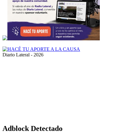
Diario Lateral - 2026
Volver
al
botón
superior
Adblock Detectado