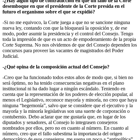
-¿Hay algún tipo de contradicción en que un fallo de la Corte
desemboque en que el presidente de la Corte presida en el
futuro el organismo sobre el que se expidió?
-Si no me equivoco, la Corte juega a que no se sancione ninguna
nueva ley, contando con que la bloqueará la oposición y, de ese
modo, poder asumir la presidencia y el control del Consejo. Tengo
toda la impresión de que es un acto de empoderamiento de la propia
Corte Suprema. No nos olvidemos de que del Consejo dependen los
concursos para proveer las vacantes de magistrados del Poder
Judicial.
-¿Qué opina de la composición actual del Consejo?
-Creo que ha funcionado todos estos años de modo que, si bien no
será óptimo, no ha tenido consecuencias negativas en el plano
institucional ni ha dado lugar a ningún escándalo. Teniendo en
cuenta que la representación de los poderes de elección popular, al
menos el Legislativo, reconoce mayoría y minoría, no creo que haya
ninguna “hegemonía”, salvo que se considere que el ejecutivo y la
mayoría y la minoría legislativas son una suerte de corporación o
contubernio. Debo aclarar que me gustaría que, en lugar de los
diputados y senadores, al Consejo lo integrasen consejeros
nombrados por ellos, pero no en cuanto al número. En cuanto al
número, creo que el fallo subestima la importancia del origen
democrático de esos consejeros, me suena un poco a “antipolítica”,