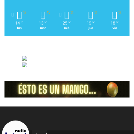
14
13
25
19
18
℃
℃
℃
℃
℃
lun
mar
mié
jue
vie