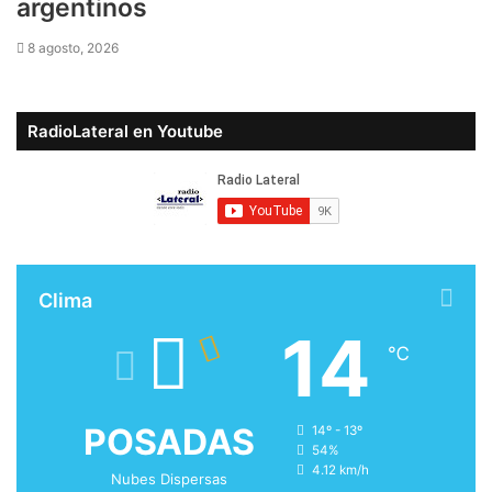
argentinos
8 agosto, 2026
RadioLateral en Youtube
Clima
14
℃
POSADAS
14º - 13º
54%
4.12 km/h
Nubes Dispersas