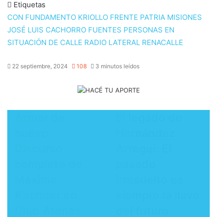
Etiquetas
CON FUNDAMENTO KRIOLLO
FRENTE PATRIA MISIONES
JOSÉ LUIS CACHORRO FUENTES
PERSONAS EN
SITUACIÓN DE CALLE
RADIO LATERAL
RENACALLE
22 septiembre, 2024
108
3 minutos leídos
Armar de
El legado de
nuevo:
Hernández
Discurso
Arregui: El
completo de
pasado
Máximo
irresuelto es
Kirchner en
siempre la llave
Club Atenas
del futuro