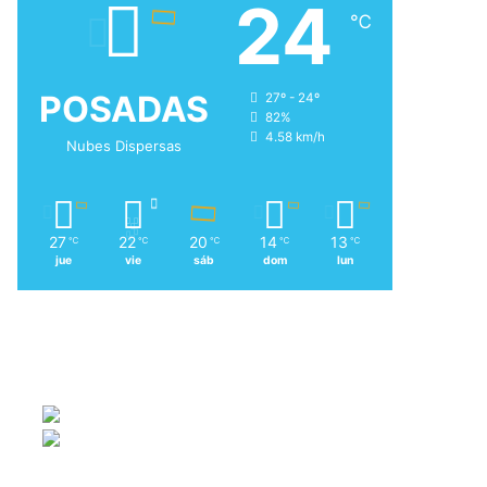
24
℃
POSADAS
27º - 24º
82%
4.58 km/h
Nubes Dispersas
27
22
20
14
13
℃
℃
℃
℃
℃
jue
vie
sáb
dom
lun