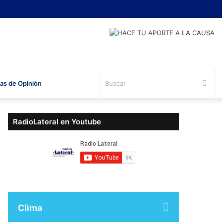
Bus
s de Opinión
RadioLateral en Youtube
Clima