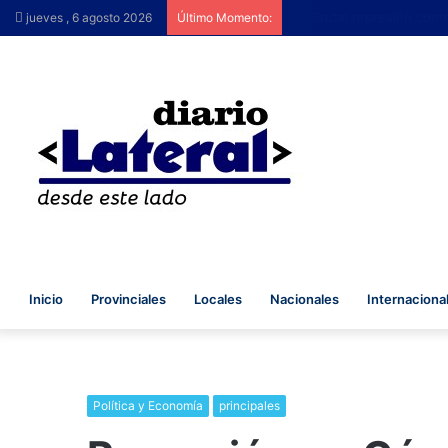
Brutal represión contra q
jueves , 6 agosto 2026
Último Momento:
Inicio
Provinciales
Locales
Nacionales
Internaciona
Política y Economía
principales