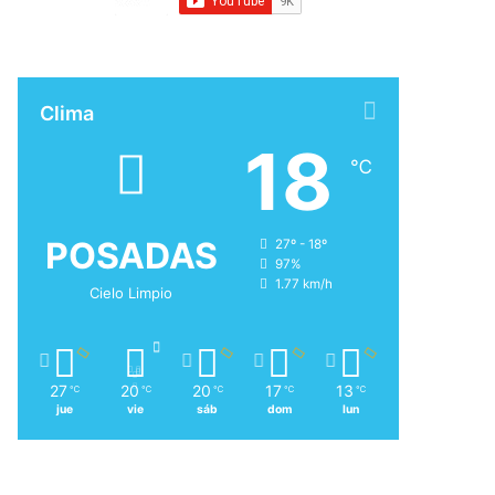
Clima
18
℃
POSADAS
27º - 18º
97%
1.77 km/h
Cielo Limpio
27
20
20
17
13
℃
℃
℃
℃
℃
jue
vie
sáb
dom
lun