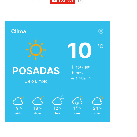
Clima
10
℃
POSADAS
19º - 10º
86%
1.26 km/h
Cielo Limpio
19
18
12
14
24
℃
℃
℃
℃
℃
sáb
dom
lun
mar
mié