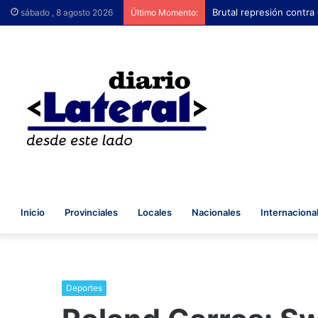
Brutal represión contra
sábado , 8 agosto 2026
Último Momento:
Inicio
Provinciales
Locales
Nacionales
Internaciona
Deportes