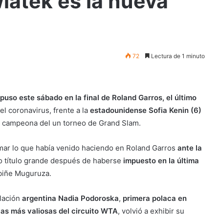
iatek es la nueva
72
Lectura de 1 minuto
uso este sábado en la final de Roland Garros, el último
l coronavirus, frente a la
estadounidense Sofia Kenin (6)
o campeona del un torneo de Grand Slam.
rmar lo que había venido haciendo en Roland Garros
ante la
o título grande después de haberse
impuesto en la última
rbiñe Muguruza.
elación
argentina Nadia Podoroska
,
primera polaca en
oyas más valiosas del circuito WTA
, volvió a exhibir su