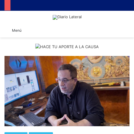
B
Menú