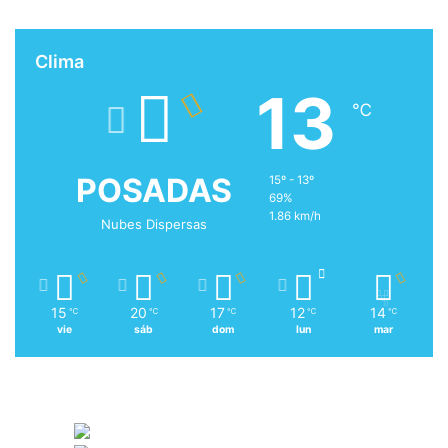
Clima
13
℃
POSADAS
15º - 13º
69%
1.86 km/h
Nubes Dispersas
15
20
17
12
14
℃
℃
℃
℃
℃
vie
sáb
dom
lun
mar