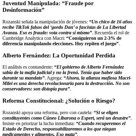
Juventud Manipulada: “Fraude por
Desinformación”
Rozanski señala la manipulación de jóvenes:
“Un chico de 16 años
recibe TikTok falsos del ‘gordo Dan’ o fascistas de La Libertad
Avanza. Eso es fraude: vota contra sí mismo”
. Recuerda el rol de
Cambridge Analytica con Macri:
“Consiguieron un 2-3% de
diferencia manipulando elecciones. Hoy repiten el juego”
.
Alberto Fernández: La Oportunidad Perdida
El análisis es contundente:
“El gobierno de Alberto Fernández
sabía de la mafia judicial y no la frenó. Tenía que haber sido
durante su mandato”
. Agrega:
“Ahora, la alianza mafiosa Macri-
Milei es una derecha revolucionaria para la destrucción. No son
conservadores: son distopía pura”
.
Reforma Constitucional: ¿Solución o Riesgo?
Rozanski apoya una reforma, pero con cautela:
“Si se eligen
constituyentes como Cúneo Libarona o Espert, será un desastre”
.
Insiste en priorizar la lucha inmediata:
“Cuando recuperemos el
Estado de Derecho, responsabilizaremos a los que niegan
medicamentos y alimentos. Eso mata”
.