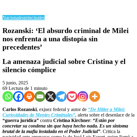
Nacionales
principales
Rozanski: ‘El absurdo criminal de Milei
nos enfrenta a una distopía sin
precedentes’
La amenaza judicial sobre Cristina y el
silencio cómplice
5 junio, 2025
69
Lectura de 1 minuto
Carlos Rozanski
, exjuez federal y autor de
“De Hitler a Milei:
Curiosidades de Mentes Criminales”
, alerta sobre el desenlace de la
“guerra jurídica”
contra
Cristina Kirchner
:
“Están por
concretar su condena sin que haya hecho nada. Es un síntoma
brutal de la mafia instalada en el Poder Judicial”
. Critica la
pasividad ante amenazas como la de José Luis Espert, quien llamó a