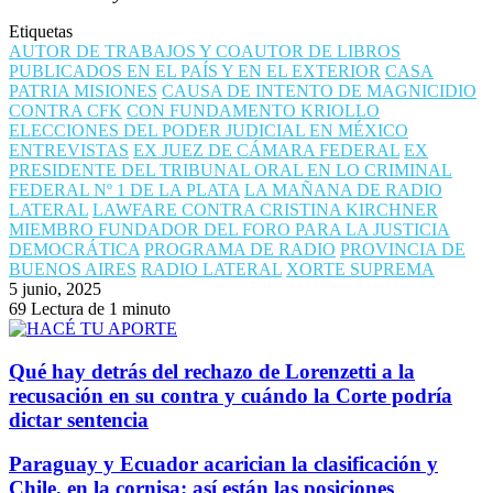
Etiquetas
AUTOR DE TRABAJOS Y COAUTOR DE LIBROS
PUBLICADOS EN EL PAÍS Y EN EL EXTERIOR
CASA
PATRIA MISIONES
CAUSA DE INTENTO DE MAGNICIDIO
CONTRA CFK
CON FUNDAMENTO KRIOLLO
ELECCIONES DEL PODER JUDICIAL EN MÉXICO
ENTREVISTAS
EX JUEZ DE CÁMARA FEDERAL
EX
PRESIDENTE DEL TRIBUNAL ORAL EN LO CRIMINAL
FEDERAL Nº 1 DE LA PLATA
LA MAÑANA DE RADIO
LATERAL
LAWFARE CONTRA CRISTINA KIRCHNER
MIEMBRO FUNDADOR DEL FORO PARA LA JUSTICIA
DEMOCRÁTICA
PROGRAMA DE RADIO
PROVINCIA DE
BUENOS AIRES
RADIO LATERAL
XORTE SUPREMA
5 junio, 2025
69
Lectura de 1 minuto
Qué hay detrás del rechazo de Lorenzetti a la
recusación en su contra y cuándo la Corte podría
dictar sentencia
Paraguay y Ecuador acarician la clasificación y
Chile, en la cornisa: así están las posiciones