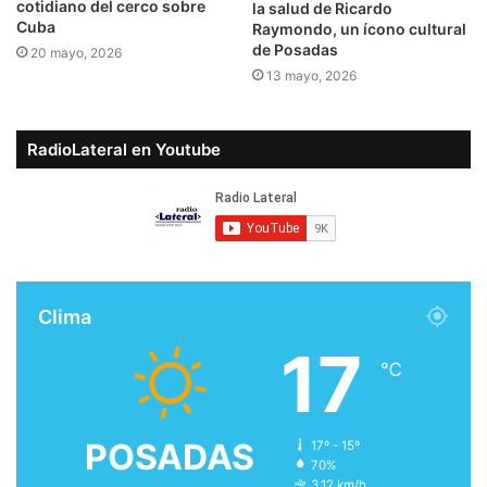
cotidiano del cerco sobre
la salud de Ricardo
Cuba
Raymondo, un ícono cultural
de Posadas
20 mayo, 2026
13 mayo, 2026
RadioLateral en Youtube
Clima
17
℃
POSADAS
17º - 15º
70%
3.12 km/h