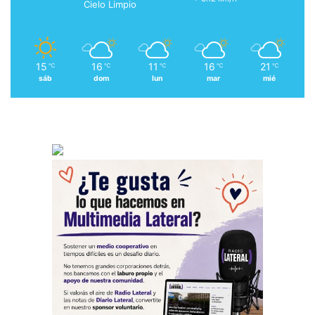
Cielo Limpio
15
16
11
16
21
℃
℃
℃
℃
℃
sáb
dom
lun
mar
mié