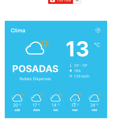
Clima
13
℃
POSADAS
13º - 13º
78%
1.55 km/h
Nubes Dispersas
20
17
14
12
24
℃
℃
℃
℃
℃
sáb
dom
lun
mar
mié