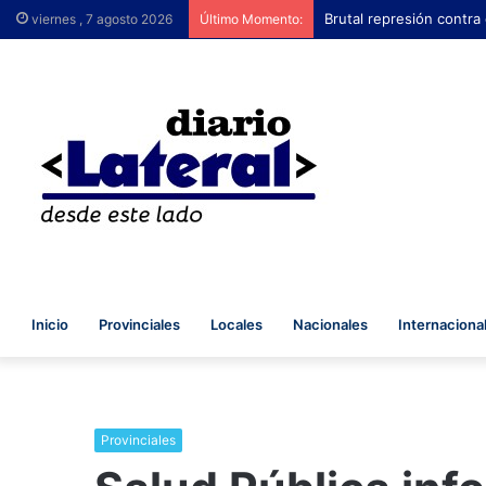
Brutal represión contra
viernes , 7 agosto 2026
Último Momento:
Inicio
Provinciales
Locales
Nacionales
Internaciona
Provinciales