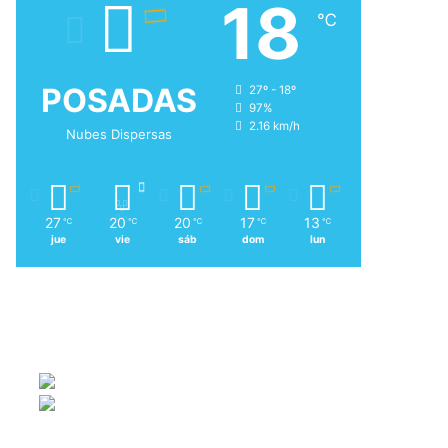
18
℃
POSADAS
27º - 18º
97%
2.16 km/h
Nubes Dispersas
27
20
20
17
13
℃
℃
℃
℃
℃
jue
vie
sáb
dom
lun