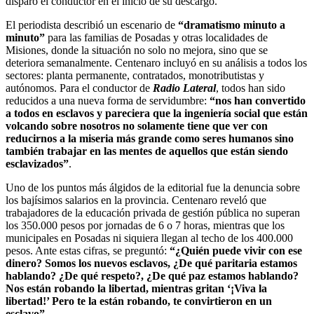
disparó el conductor en el inicio de su descargo.
El periodista describió un escenario de
“dramatismo minuto a
minuto”
para las familias de Posadas y otras localidades de
Misiones, donde la situación no solo no mejora, sino que se
deteriora semanalmente. Centenaro incluyó en su análisis a todos los
sectores: planta permanente, contratados, monotributistas y
autónomos. Para el conductor de
Radio Lateral
, todos han sido
reducidos a una nueva forma de servidumbre:
“nos han convertido
a todos en esclavos y pareciera que la ingeniería social que están
volcando sobre nosotros no solamente tiene que ver con
reducirnos a la miseria más grande como seres humanos sino
también trabajar en las mentes de aquellos que están siendo
esclavizados”
.
Uno de los puntos más álgidos de la editorial fue la denuncia sobre
los bajísimos salarios en la provincia. Centenaro reveló que
trabajadores de la educación privada de gestión pública no superan
los 350.000 pesos por jornadas de 6 o 7 horas, mientras que los
municipales en Posadas ni siquiera llegan al techo de los 400.000
pesos. Ante estas cifras, se preguntó:
“¿Quién puede vivir con ese
dinero? Somos los nuevos esclavos, ¿De qué paritaria estamos
hablando? ¿De qué respeto?, ¿De qué paz estamos hablando?
Nos están robando la libertad, mientras gritan ‘¡Viva la
libertad!’ Pero te la están robando, te convirtieron en un
esclavo”
.