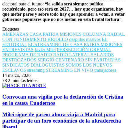
electoral para el futuro:
“la salida será siempre política
recuérdenlo, pero eso será en 2027… hay que organizarse, hay
que meter paros y sobre todo hay que aprender a votar, a votar
gobiernos populares que no nos metan en esta brutal tortura”
.
Etiquetas
AMENAZAS
CASA PATRIA MISIONES
COLUMNA RADIAL
CON FUNDAMENTO KRIOLLO
despidos masivos
EL
EDITORIAL
EL STREAMING DE CASA PATRIA MISIONES
ENTREVISTAS
Javier Milei
PERSECUCIÓN GREMIAL
PROGRAMA DE RADIO
RADIO LATERAL
SALARIOS
DESTROZADOS
SERGIO CENTENARO
SIN PARITARIAS
SINDICATOS DIALOGUISTAS
SOMOS LOS NUEVOS
ESCLAVOS
streaming
STREAMING EN VIVO
trabajadores
14 marzo, 2026
78
2 minutos leídos
Convocan una vigilia por la declaración de Cristina
en la causa Cuadernos
Milei sigue de paseo: ahora viaja a Madrid para
participar de un foro económico de la ultraderecha
liberal