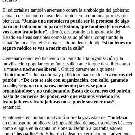
El editorialista también arremetió contra la simbología del gobierno
actual, cuestionando el uso de la motosierra como una promesa de
bienestar.
“Jamás una motosierra puede ser la promesa de algo
para un trabajador ni para el Estado, que también lo necesitás
vos como trabajador”
, afirmó, destacando la importancia del
Estado en áreas sensibles como la salud pública, comparando la
situación local con el sistema estadounidense donde
“si no tenés un
seguro médico te vas a morir en la calle”
.
Centenaro concluyó haciendo un llamado a la organización y la
movilización popular como única salida ante lo que describió como
la
“nueva noche neoliberal”
. Criticó duramente a quienes
“traicionan”
la lucha obrera y pidió terminar con los
“carneros del
patrón”
.
“De esto se sale con organización, con calle, ganando
la calle, se gana con paros, metiendo paros, se gana
organizándose y no traicionando. Basta de carneros del patrón,
basta de carneros del poder, esto que estamos viviendo los
trabajadores y trabajadoras no se puede sostener más”
,
sentenció.
Finalmente, el conductor advirtió sobre la gravedad del
“boletazo”
en el transporte público y la imposibilidad de pagar servicios básicos
como el agua en la capital misionera. Definió a los trabajadores
como
“los nadies”
de Eduardo Galeano y cerró con una advertencia