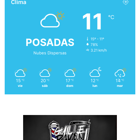
Clima
11
℃
POSADAS
15º - 11º
78%
3.21 km/h
Nubes Dispersas
15
20
17
12
14
℃
℃
℃
℃
℃
vie
sáb
dom
lun
mar