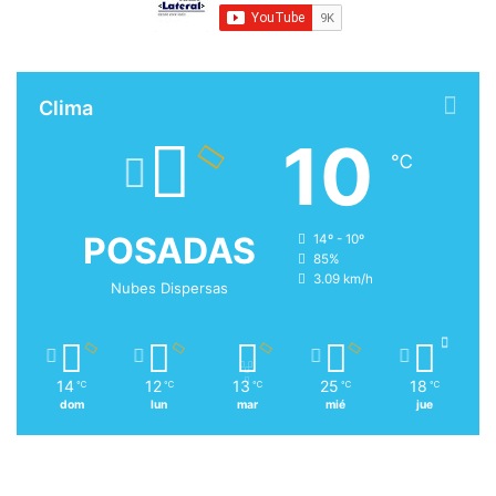
Clima
10
℃
POSADAS
14º - 10º
85%
3.09 km/h
Nubes Dispersas
14
12
13
25
18
℃
℃
℃
℃
℃
dom
lun
mar
mié
jue