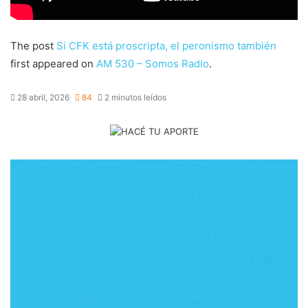
The post
Si CFK está proscripta, el peronismo también
first appeared on
AM 530 – Somos Radio
.
28 abril, 2026
84
2 minutos leídos
Jorge Medrano
​«El Gobierno
alerta sobre la
avanza con
privatización
iniciativas que
ferroviaria: "No
nada tienen
hay humanidad,
que ver con las
son unos
prioridades de
animales"
la gente»