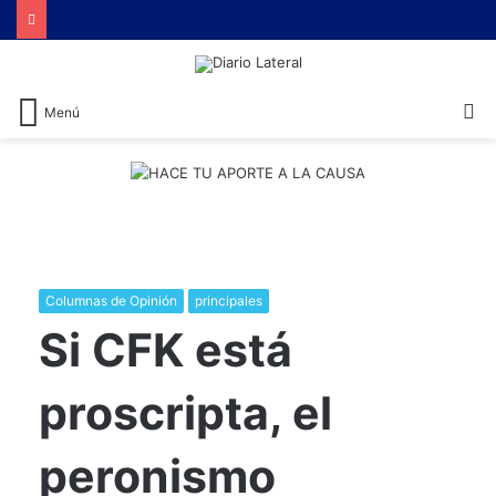
Brutal represión contra quienes protestaban por la reforma laboral de Milei
B
Menú
Columnas de Opinión
principales
​Si CFK está
proscripta, el
peronismo